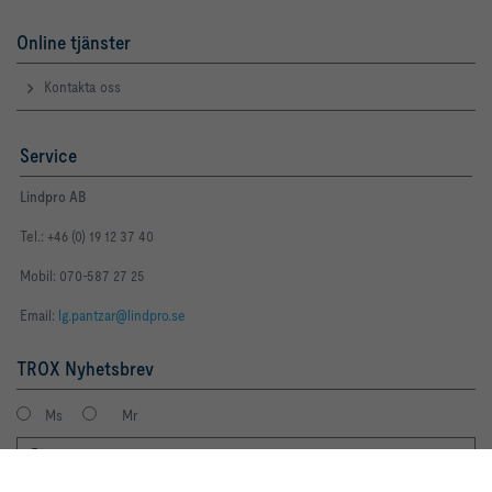
Online tjänster
Kontakta oss
Service
Lindpro AB
Tel.: +46 (0) 19 12 37 40
Mobil: 070-587 27 25
Email:
lg.pantzar@lindpro.se
TROX Nyhetsbrev
Ms
Mr